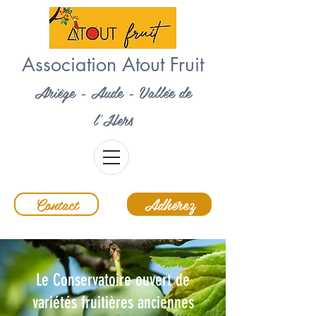
Association Atout Fruit
Ariège - Aude - Vallée de
l'Hers
Contact
Adhérez
Le Conservatoire ouvert de
variétés fruitières anciennes